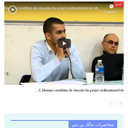
فيديو
(Malek Bennabi (1905-1973
محاضرات مالك بن نبي