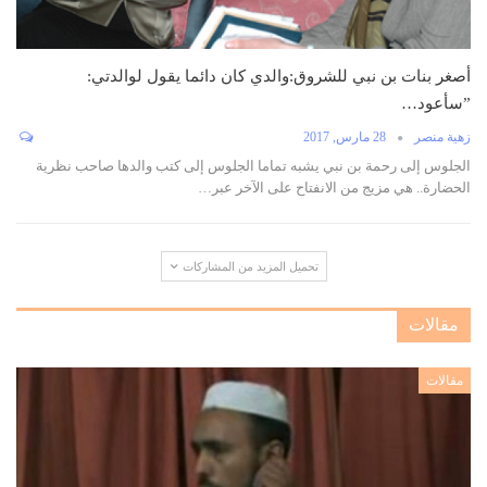
أصغر بنات بن نبي للشروق:والدي‭ ‬كان‭ ‬دائما‭ ‬يقول‭ ‬لوالدتي‭:
‬‮”سأعود‭…
زهية‭ ‬منصر‬‬‬‬‬‬‬‬
28 مارس, 2017
الجلوس إلى رحمة بن نبي يشبه تماما الجلوس إلى كتب والدها صاحب نظرية
الحضارة.. هي مزيج من الانفتاح على الآخر عبر…
تحميل المزيد من المشاركات
مقالات
مقالات