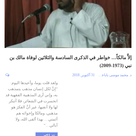
إلاَّ مالكاً… خواطر في الذكرى السادسة والثلاثين لوفاة مالك بن
نبي (1973-2009)
د. محمد موسى باباعمي
31 أكتوبر, 2018
ولقد قلت يوما، وأعيدها اليوم:
“إنَّ لكل إنسان مذهب يتمذهب
به، وإني أرى المذهبية الفقهية قد
انحسرت في الشعائر، فلا أتنكر
لها ولا أنفيها، غير أنَّ الفكرَ هو
مذهبي، ومالكا وإخوانَه هم
أئمتي… بهذا ألقى الله، ولا
أبالي…“