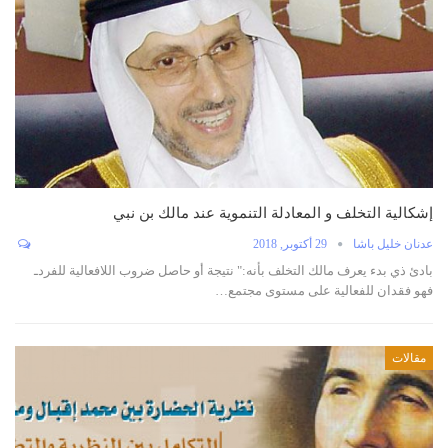
إشكالية التخلف و المعادلة التنموية عند مالك بن نبي
عدنان خليل باشا
29 أكتوبر, 2018
بادئ ذي بدء يعرف مالك التخلف بأنه:" نتيجة أو حاصل ضروب اللافعالية للفردـ
فهو فقدان للفعالية على مستوى مجتمع…
مقالات