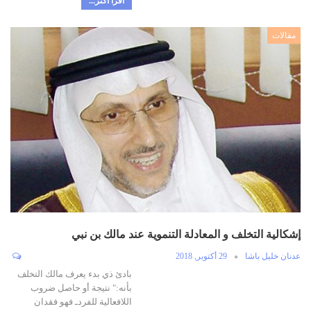
اقرأ أكثر...
مقالات
إشكالية التخلف و المعادلة التنموية عند مالك بن نبي
عدنان خليل باشا
29 أكتوبر, 2018
بادئ ذي بدء يعرف مالك التخلف
بأنه:" نتيجة أو حاصل ضروب
اللافعالية للفردـ فهو فقدان