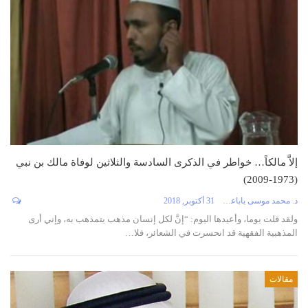
إلاَّ مالكاً… خواطر في الذكرى السادسة والثلاثين لوفاة مالك بن نبي
(1973-2009)
د. محمد موسى باباعمي
31 أكتوبر, 2018
ولقد قلت يوما، وأعيدها اليوم: “إنَّ لكل إنسان مذهب يتمذهب به، وإني أرى
المذهبية الفقهية قد انحسرت في الشعائر، فلا…
مقالات