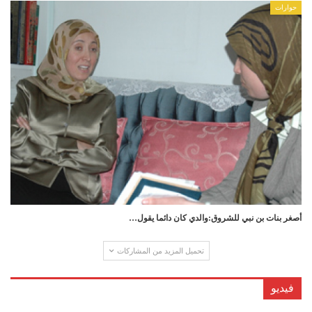
حوارات
أصغر بنات بن نبي للشروق:والدي‭ ‬كان‭ ‬دائما‭ ‬يقول‭…
تحميل المزيد من المشاركات
فيديو