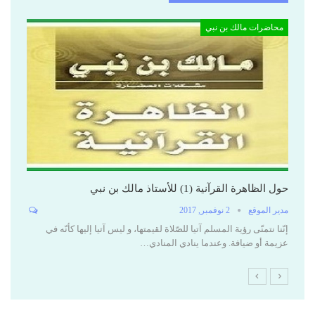
محاضرات مالك بن نبي
مح
حول الظاهرة القرآنية (1) للأستاذ مالك بن نبي
مقا
مدير الموقع
2 نوفمبر, 2017
مدي
إنّنا نتمنّى رؤية المسلم آتيا للصّلاة لقيمتها، و ليس آتيا إليها كأنّه في
الأ
عزيمة أو ضيافة. وعندما ينادي المنادي…
بجا