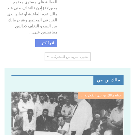
للفعالية على مستوى مجتمع
معين"(1) إذن فالتخلف يعني عند
مالك عدم الفاعلية أو غيابها لدى
الفرد في المجتمع. ويقرن مالك
بين النمو و التخلف كحالتين
متناقضتين على…
اقرأ أكثر...
تحميل المزيد من المشاركات
مالك بن نبي
المولد والنشئة
ال