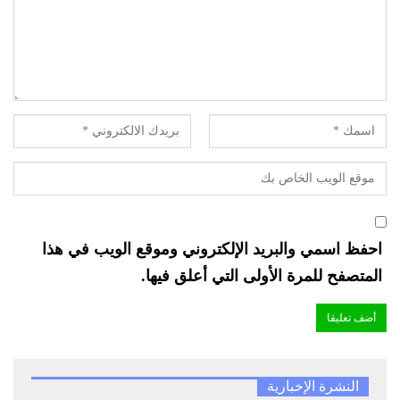
وأؤكد هنا ما قلته في كتابي ” مالك بن نبي رجل الحضارة”
الصادر في عام 2007: “لقد عاش المفكر مالك بن نبي
للفكرة ولم يعش لذاته، تلك الفكرة التي اكتملت معانيها
بموته، حينما أطعمها من روحه لتبقى حية. إنها الفكرة الحية
التي تعبّر عن هاجس الفعالية في زمن تخلَّفَ فيه
المسلمون، وتقدَّم فيه غيرُهم؛ وترسم لهم معالم النهوض
الحضاري الذي نأمل أن يتحقّق في المستقبل القريب.”
مالك بن نبي مات مفكرا
لقد عمل مالك بن نبي في الإدارة كعادل لدى محكمة آفلو
احفظ اسمي والبريد الإلكتروني وموقع الويب في هذا
في عام 1927 ثم انتقل إلى محكمة شلغوم العيد غير أنه
المتصفح للمرة الأولى التي أعلق فيها.
سرعان ما استقال حتى لا يشارك في قهر إخوانه
ومضاعفة بؤسهم وحرمانهم من حقوقهم المشروعة التي
يبخسها قانون الأنديجينا.
كما مارس التجارة في عام 1929 فلم يجني منها إلا
الخسارة والإفلاس. وحاول أن يكون كذلك مقاولا في تبسة
النشرة الإخبارية